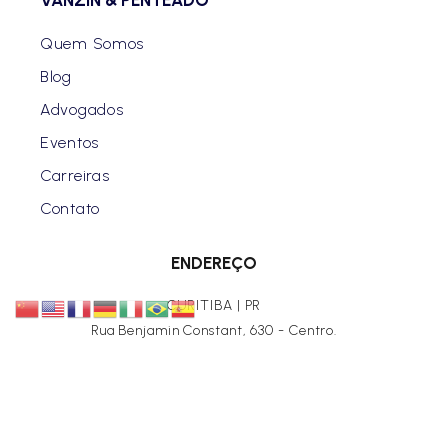
VANZIN & PENTEADO
Quem Somos
Blog
Advogados
Eventos
Carreiras
Contato
ENDEREÇO
CURITIBA | PR
Rua Benjamin Constant, 630 - Centro.
SÃO PAULO | SP
Av. Brigadeiro Faria Lima, 3729 - Conj 5 AN / Itaim Bibi -
Ed. Antonio A Guedes.