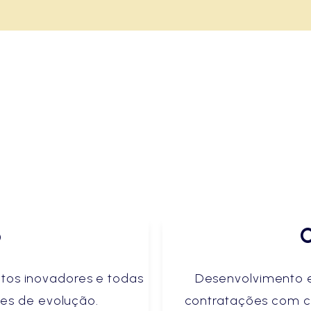
p
C
etos inovadores e todas
Desenvolvimento 
ses de evolução.
contratações com cl