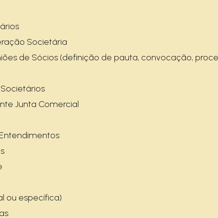
ários
ração Societária
niões de Sócios (definição de pauta, convocação, proc
Societários
nte Junta Comercial
Entendimentos
s
e
 ou específica)
as