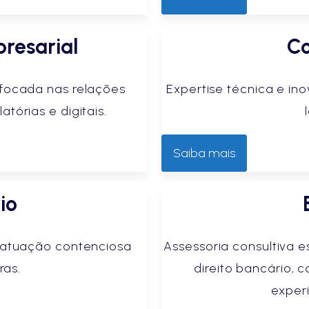
resarial
Co
 focada nas relações
Expertise técnica e i
atórias e digitais.
Saiba mais
io
e atuação contenciosa
Assessoria consultiva 
ras.
direito bancário
exper