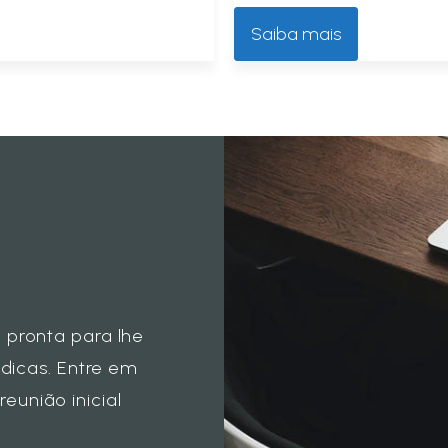
Saiba mais
 pronta para lhe
ídicas. Entre em
união inicial