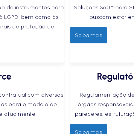
ão de instrumentos para
Soluções 360º para St
o à LGPD, bem como às
buscam estar em
ionais de proteção de
Saiba mais
rce
Regulató
contratual com diversos
Regulamentação de 
icas para o modelo de
órgãos responsáveis,
e atualmente.
pareceres, estruturaç
Saiba mais