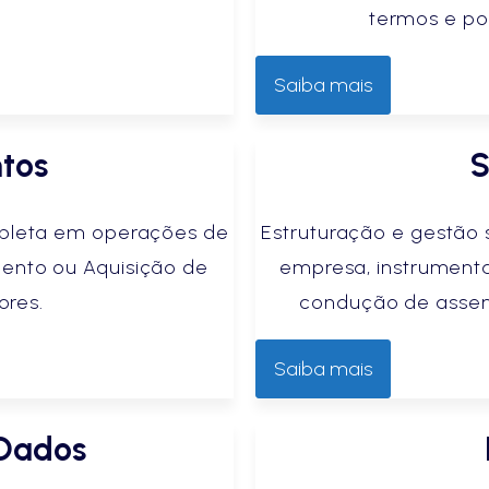
termos e po
Saiba mais
ntos
S
ompleta em operações de
Estruturação e gestão 
ento ou Aquisição de
empresa, instrumenta
ores.
condução de assem
Saiba mais
 Dados