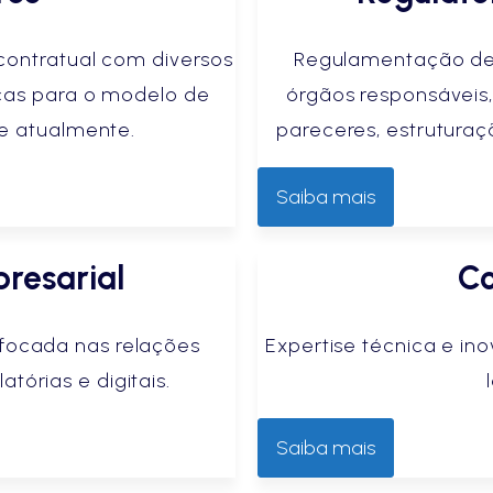
contratual com diversos
Regulamentação de 
icas para o modelo de
órgãos responsáveis,
e atualmente.
pareceres, estruturaç
Saiba mais
resarial
Co
 focada nas relações
Expertise técnica e i
atórias e digitais.
Saiba mais