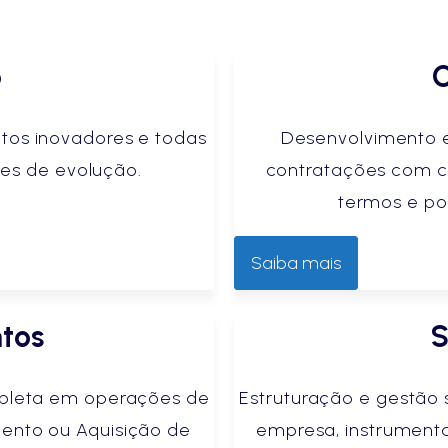
p
C
etos inovadores e todas
Desenvolvimento 
ses de evolução.
contratações com cl
termos e po
Saiba mais
ntos
S
ompleta em operações de
Estruturação e gestão 
ento ou Aquisição de
empresa, instrumenta