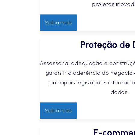
projetos inovad
Saiba mais
Proteção de
Assessoria, adequação e construç
garantir a aderência do negóci
principais legislações internac
dados.
Saiba mais
E-comme