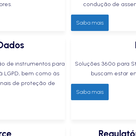
ores.
condução de assem
Saiba mais
 Dados
ão de instrumentos para
Soluções 360º para St
o à LGPD, bem como às
buscam estar em
ionais de proteção de
Saiba mais
rce
Regulató