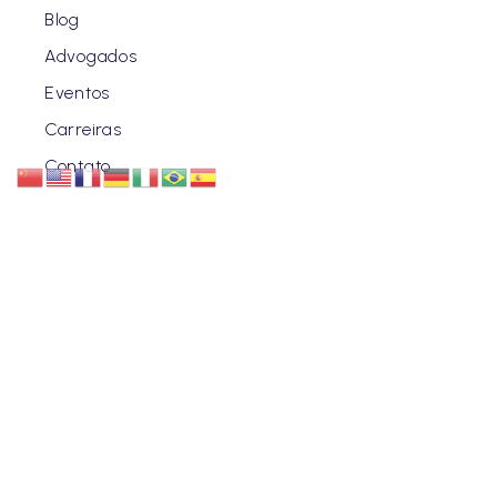
Blog
Advogados
Eventos
Carreiras
Contato
ENDEREÇO
CURITIBA | PR
Rua Benjamin Constant, 630 - Centro.
SÃO PAULO | SP
Av. Brigadeiro Faria Lima, 3729 - Conj 5 AN / Itaim Bibi -
Ed. Antonio A Guedes.
Telefone: (41) 3218-4000