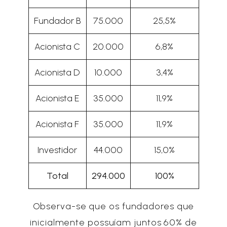
Fundador B
75.000
25,5%
Acionista C
20.000
6,8%
Acionista D
10.000
3,4%
Acionista E
35.000
11,9%
Acionista F
35.000
11,9%
Investidor
44.000
15,0%
Total
294.000
100%
Observa-se que os fundadores que
inicialmente possuíam juntos 60% de