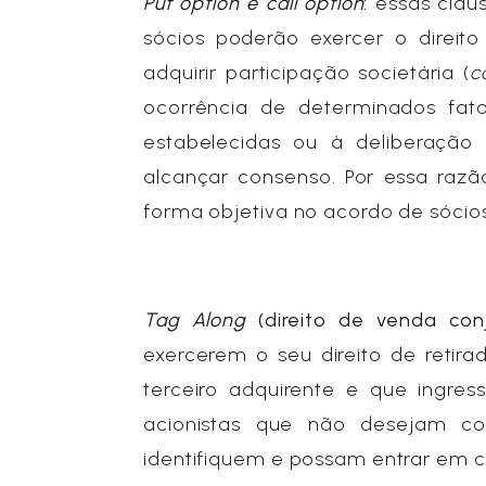
Put option e call option
:
essas cláus
sócios poderão exercer o direito 
adquirir participação societária (
c
ocorrência de determinados fa
estabelecidas ou à deliberação
alcançar consenso. Por essa razã
forma objetiva no acordo de sócios
Tag Along
(direito de venda con
exercerem o seu direito de reti
terceiro adquirente e que ingre
acionistas que não desejam co
identifiquem e possam entrar em c