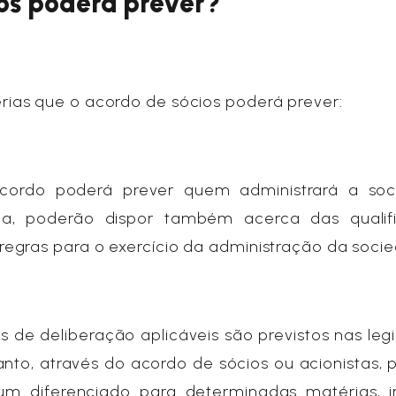
ios poderá prever?
ias que o acordo de sócios poderá prever:
cordo poderá prever quem administrará a soc
a, poderão dispor também acerca das qualif
egras para o exercício da administração da soci
s de deliberação aplicáveis são previstos nas leg
anto, através do acordo de sócios ou acionistas,
um diferenciado para determinadas matérias, in