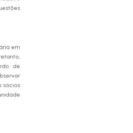
uestões
tária em
retanto,
ordo de
observar
s sócios
tunidade