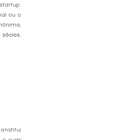
tartup.
ial ou o
anônima,
 sócios
,
.
onstitui
, e suas