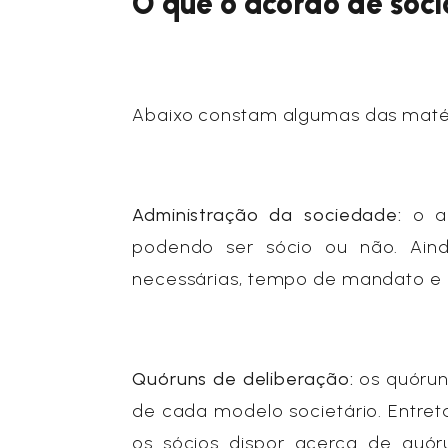
O que o acordo de sóc
Abaixo constam algumas das matér
Administração da sociedade:
o a
podendo ser sócio ou não. Aind
necessárias, tempo de mandato e r
Quóruns de deliberação:
os quórun
de cada modelo societário. Entret
os sócios dispor acerca de quór