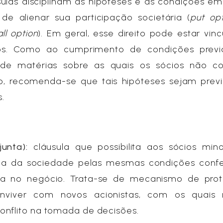
ulas disciplinam as hipóteses e as condições e
de alienar sua participação societária (
put op
all option
). Em geral, esse direito pode estar vin
tos. Como ao cumprimento de condições prev
 de matérias sobre as quais os sócios não c
o, recomenda-se que tais hipóteses sejam previ
.
junta):
cláusula que possibilita aos sócios minor
rada da sociedade pelas mesmas condições confe
ssa no negócio. Trata-se de mecanismo de pro
nviver com novos acionistas, com os quais
onflito na tomada de decisões.