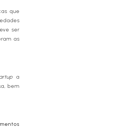
cas que
iedades
eve ser
eram as
artup
a
sa, bem
imentos