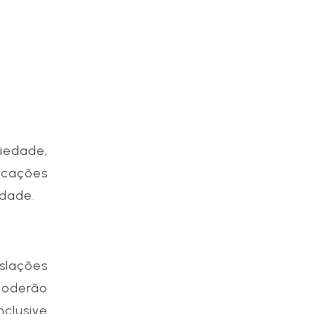
iedade,
icações
edade.
islações
 poderão
clusive