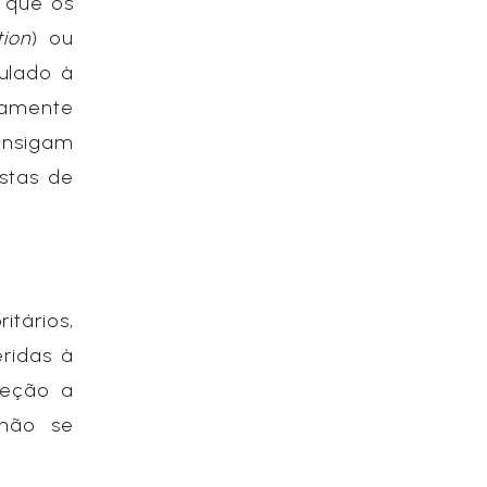
m que os
tion
) ou
culado à
iamente
onsigam
stas de
itários,
ridas à
teção a
 não se