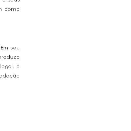
em como
.
Em seu
produza
legal, é
 adoção