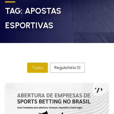
TAG:
APOSTAS
ESPORTIVAS
Categorias
Todos
Regulatório
(1)