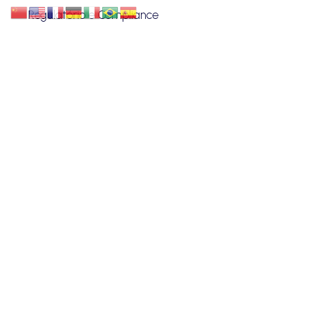
Regulatório e Compliance
Proteção de Dados
Investimentos
Societário
Startup
VANZIN & PENTEADO
Quem Somos
Blog
Advogados
Eventos
Carreiras
Contato