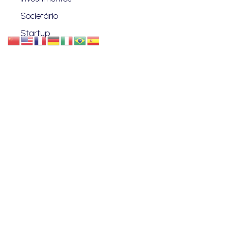
Societário
Startup
VANZIN & PENTEADO
Quem Somos
Blog
Advogados
Eventos
Carreiras
Contato
ENDEREÇO
CURITIBA | PR
Rua Benjamin Constant, 630 - Centro.