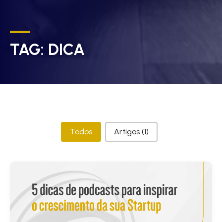
TAG:
DICA
Categorias
Todos
Artigos
(1)