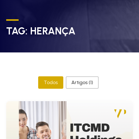
TAG:
HERANÇA
Categorias
Todos
Artigos
(1)