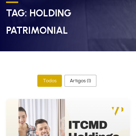
TAG:
HOLDING
PATRIMONIAL
Categorias
Todos
Artigos
(1)