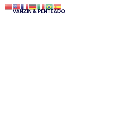
VANZIN & PENTEADO
Quem Somos
Blog
Advogados
Eventos
Carreiras
Contato
ENDEREÇO
CURITIBA | PR
Rua Benjamin Constant, 630 - Centro.
SÃO PAULO | SP
Av. Brigadeiro Faria Lima, 3729 - Conj 5 AN / Itaim Bibi -