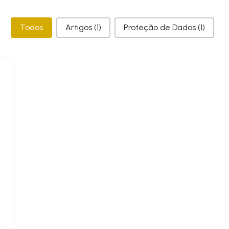
Categorias
Todos
Artigos
(1)
Proteção de Dados
(1)