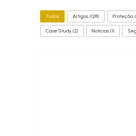
Categorias
Todos
Artigos
(128)
Proteção 
Case Study
(2)
Notícias
(1)
Se