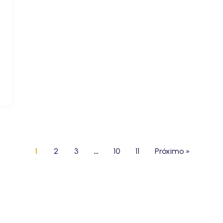
1
2
3
…
10
11
Próximo »