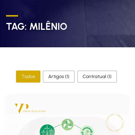
TAG:
MILÊNIO
Categorias
Todos
Artigos
(1)
Contratual
(1)