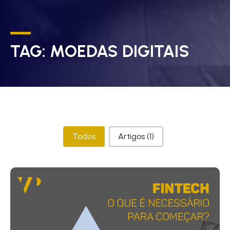
TAG:
MOEDAS DIGITAIS
Categorias
Todos
Artigos
(1)