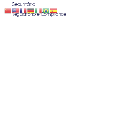
Securitário
Regulatório e Compliance
Proteção de Dados
Investimentos
Societário
Startup
VANZIN & PENTEADO
Quem Somos
Blog
Advogados
Eventos
Carreiras
Contato