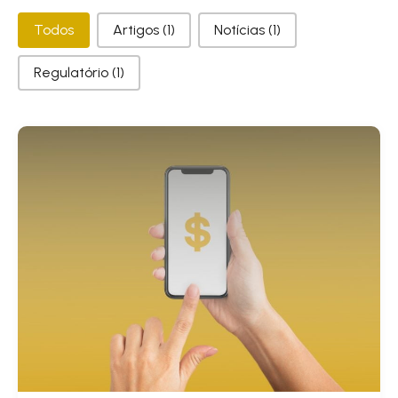
Categorias
Todos
Artigos
(1)
Notícias
(1)
Regulatório
(1)