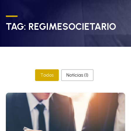
TAG:
REGIMESOCIETARIO
Categorias
Todos
Notícias
(1)