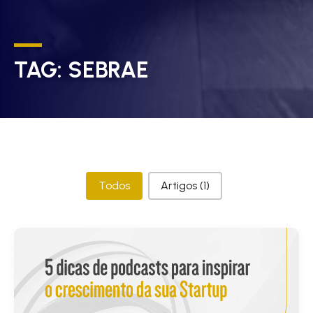
TAG:
SEBRAE
Categorias
Todos
Artigos
(1)