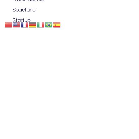
Societário
Startup
VANZIN & PENTEADO
Quem Somos
Blog
Advogados
Eventos
Carreiras
Contato
ENDEREÇO
CURITIBA | PR
Rua Benjamin Constant, 630 - Centro.