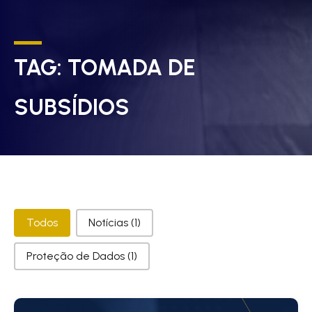
TAG:
TOMADA DE
SUBSÍDIOS
Categorias
Todos
Notícias
(1)
Proteção de Dados
(1)