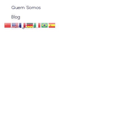
Quem Somos
Blog
Advogados
Eventos
Carreiras
Contato
ENDEREÇO
CURITIBA | PR
Rua Benjamin Constant, 630 - Centro.
SÃO PAULO | SP
Av. Brigadeiro Faria Lima, 3729 - Conj 5 AN / Itaim Bibi -
Ed. Antonio A Guedes.