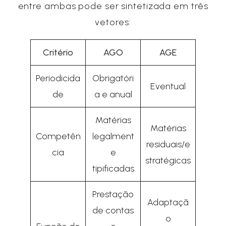
entre ambas pode ser sintetizada em três
vetores:
Critério
AGO
AGE
Periodicida
Obrigatóri
Eventual
de
a e anual
Matérias
Matérias
Competên
legalment
residuais/e
cia
e
stratégicas
tipificadas
Prestação
Adaptaçã
de contas
o