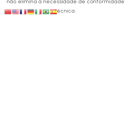
não elimina a necessidade de conformidade
técnica.
Em síntese, assembleias bem planejadas e
formalmente íntegras reforçam segurança
jurídica, reduzem riscos de impugnação e
contribuem para decisões mais eficientes e
legítimas no âmbito societário.
Artigo por Vanessa Naunapper
Publicado por:
Compartilhe: