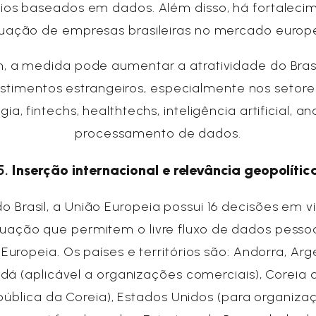
ios baseados em dados. Além disso, há fortaleci
uação de empresas brasileiras no mercado europ
m, a medida pode aumentar a atratividade do Bras
estimentos estrangeiros, especialmente nos setore
ia, fintechs, healthtechs, inteligência artificial, an
processamento de dados.
5.
Inserção internacional e relevância geopolític
o Brasil, a União Europeia possui 16 decisões em v
ação que permitem o livre fluxo de dados pesso
Europeia. Os países e territórios são: Andorra, Arg
á (aplicável a organizações comerciais), Coreia 
pública da Coreia), Estados Unidos (para organiza