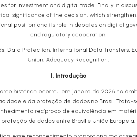
es for investment and digital trade. Finally, it disc
ical significance of the decision, which strengthens
ional position and its role in debates on digital g
and regulatory cooperation.
ds
: Data Protection; International Data Transfers; 
Union; Adequacy Recognition.
1. Introdução
rco histórico ocorreu em janeiro de 2026 no âmb
acidade e da proteção de dados no Brasil. Trata-
onhecimento recíproco de equivalência em matéri
proteção de dados entre Brasil e União Europeia.
tica, esse reconhecimento proporciona maior se