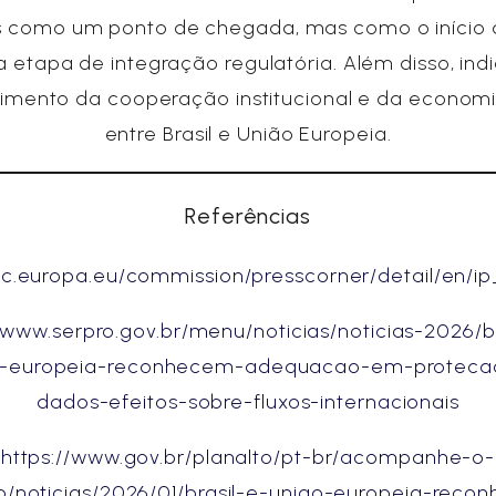
 como um ponto de chegada, mas como o início
 etapa de integração regulatória. Além disso, ind
cimento da cooperação institucional e da economia
entre Brasil e União Europeia.
Referências
/ec.europa.eu/commission/presscorner/detail/en/i
//www.serpro.gov.br/menu/noticias/noticias-2026/br
o-europeia-reconhecem-adequacao-em-proteca
dados-efeitos-sobre-fluxos-internacionais
https://www.gov.br/planalto/pt-br/acompanhe-o-
to/noticias/2026/01/brasil-e-uniao-europeia-reco