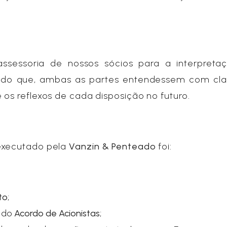
 assessoria de nossos sócios para a interpreta
odo que, ambas as partes entendessem com cla
 os reflexos de cada disposição no futuro.
 executado pela
Vanzin & Penteado
foi:
to
;
s do
Acordo de Acionistas
;