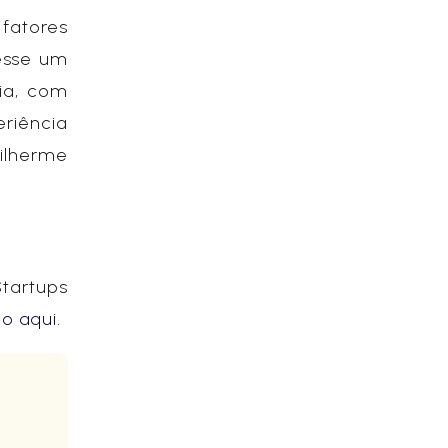
fatores
cesse um
ia, com
eriência
ilherme
tartups
do aqui
.