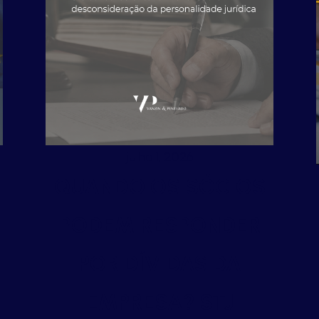
julho 1, 2026
QUANDO OS SÓCIOS
PODEM RESPONDER
POR DÍVIDAS DA
EMPRESA? STJ