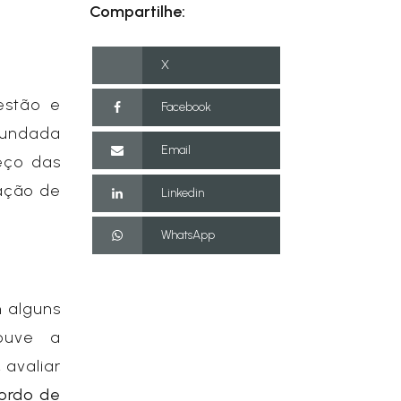
Compartilhe:
X
estão e
Facebook
Fundada
Email
eço das
ação de
Linkedin
WhatsApp
 alguns
houve a
, avaliar
ordo de