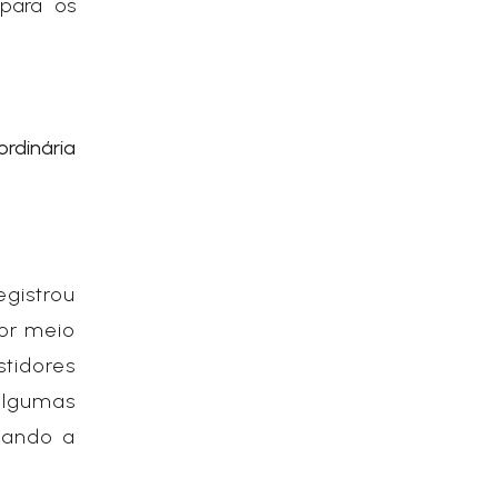
 para os
ordinária
egistrou
or meio
stidores
algumas
zando a