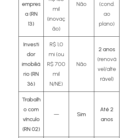
empres
Não
(cond.
mil
a (RN
ao
(inovaç
13)
plano)
ão)
Investi
R$ 1,0
2 anos
dor
mi (ou
(renová
imobiliá
R$ 700
Não
vel/alte
rio (RN
mil
rável)
36)
N/NE)
Trabalh
o com
Até 2
—
Sim
vínculo
anos
(RN 02)