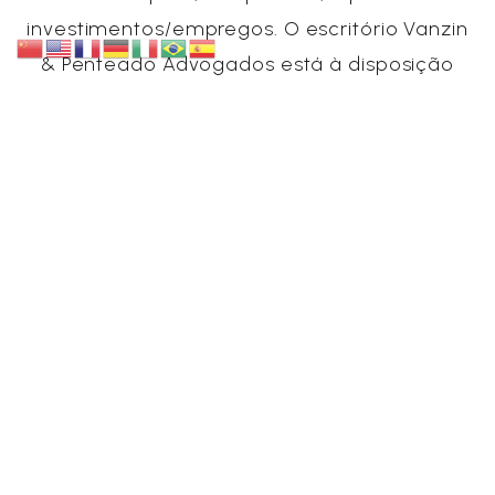
investimentos/empregos. O escritório Vanzin
& Penteado Advogados está à disposição
para esclarecer dúvidas e apoiar cada uma
dessas etapas, de forma técnica e
responsável.
Por: Kael Moro
Fontes externas consultadas:
https://portaldeimigracao.mj.gov.br/pt
https://www.gov.br/mre/pt-
br/assuntos/portal-
consular/vistos/informacoes-sobre-vistos-