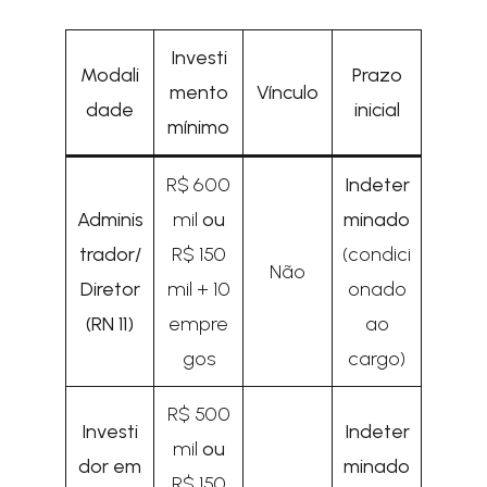
Investi
Modali
Prazo
mento
Vínculo
dade
inicial
mínimo
R$ 600
Indeter
Adminis
mil
ou
minado
trador/
R$ 150
(condici
Não
Diretor
mil + 10
onado
(RN 11)
empre
ao
gos
cargo)
R$ 500
Investi
Indeter
mil
ou
dor em
minado
R$ 150