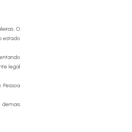
leiras. O
o estado
esentando
nte legal
a Pessoa
s demais