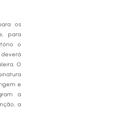
para os
e, para
tório o
 deverá
leira. O
inatura
rigem e
egram a
nção, a