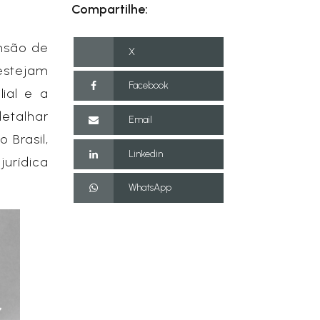
Compartilhe:
nsão de
X
 estejam
Facebook
lial e a
detalhar
Email
 Brasil,
Linkedin
rídica
WhatsApp