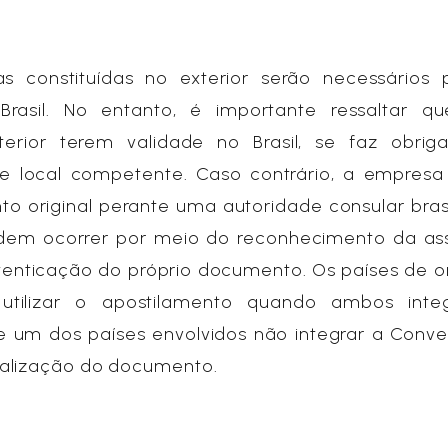
 constituídas no exterior serão necessários 
rasil. No entanto, é importante ressaltar qu
rior terem validade no Brasil, se faz obriga
e local competente. Caso contrário, a empresa
to original perante uma autoridade consular brasi
odem ocorrer por meio do reconhecimento da ass
tenticação do próprio documento. Os países de o
tilizar o apostilamento quando ambos int
e um dos países envolvidos não integrar a Conve
galização do documento.