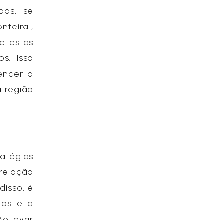
das, se
nteira",
re estas
s. Isso
encer a
a região
ratégias
 relação
disso, é
os e a
 Ao levar