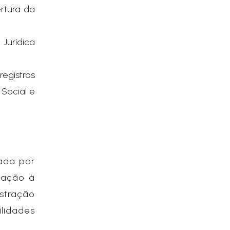
rtura da
 Jurídica
egistros
 Social e
lada por
lação à
istração
ilidades