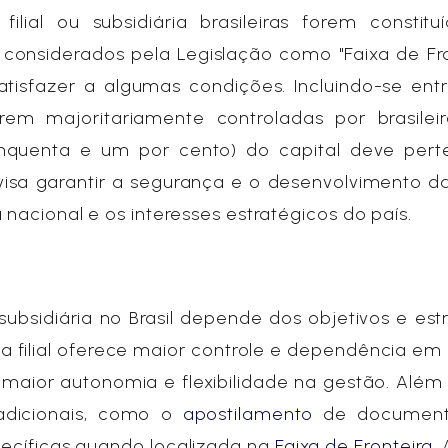
ial ou subsidiária brasileiras forem constituí
considerados pela Legislação como "Faixa de Fro
tisfazer a algumas condições. Incluindo-se ent
em majoritariamente controladas por brasileiro
cinquenta e um por cento) do capital deve pert
 visa garantir a segurança e o desenvolvimento d
 nacional e os interesses estratégicos do país.
 subsidiária no Brasil depende dos objetivos e est
a filial oferece maior controle e dependência em
a maior autonomia e flexibilidade na gestão. Além 
adicionais, como o
apostilamento
de document
ecíficas quando localizada na
Faixa de Fronteira
.