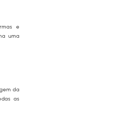
ormas e
ona uma
agem da
odas as