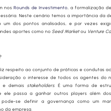
m nos
Rounds de Investimento
, a formalização d
ssária. Neste cenário temos a importância da d
um dos pontos analisados, e por vezes exigi
randes aportes como no
Seed Market
ou
Venture Ca
a?
iz respeito ao conjunto de práticas e condutas 
sideração o interesse de todos os agentes do n
tas e demais
stakeholders
. É uma forma de estru
ele passa a ganhar outros players além dos
s, pode-se definir a governança como um ma
rno da empresa.