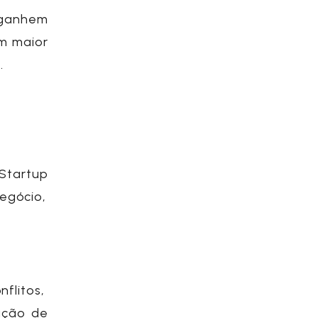
 ganhem
m maior
a.
Startup
egócio,
flitos,
ação de