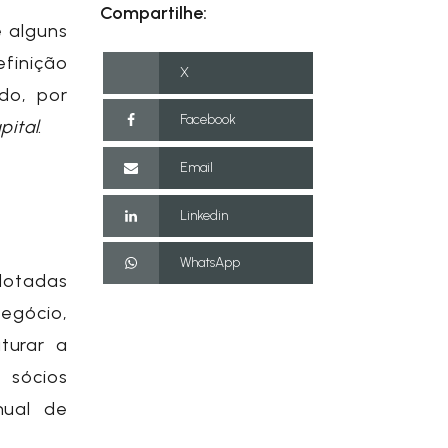
Compartilhe:
e alguns
efinição
X
do, por
Facebook
pital
.
Email
Linkedin
WhatsApp
adotadas
egócio,
turar a
 sócios
nual de