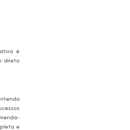
ativa é
 direto
entenda
ocessos
comenda-
pleta e