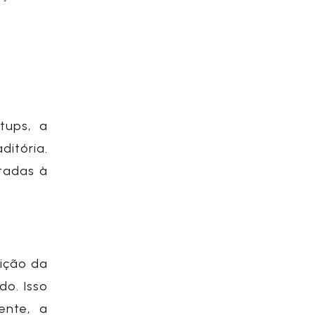
rtups
, a
itória.
ptadas à
nição da
o. Isso
ente, a