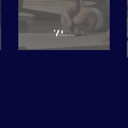
julho 1, 2026
QUANDO OS SÓCIOS
PODEM RESPONDER
POR DÍVIDAS DA
EMPRESA? STJ