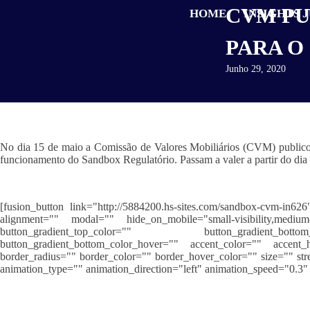
CVM PU
HOME
INSIGHTS 
PARA O
Junho 29, 2020
No dia 15 de maio a Comissão de Valores Mobiliários (CVM) publicou 
funcionamento do Sandbox Regulatório
. Passam
a valer a partir do di
[fusion_button link="http://5884200.hs-sites.com/sandbox-cvm-in626"
alignment="" modal="" hide_on_mobile="small-visibility,medium-v
button_gradient_top_color="" button_gradient_botto
button_gradient_bottom_color_hover="" accent_color="" accent
border_radius="" border_color="" border_hover_color="" size="" stre
animation_type="" animation_direction="left" animation_speed="0.3" 