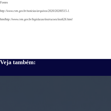
Fontes
http://www.cvm.gov.br/noticias/arquivos/2020/20200515-1.
htmlhttp://www.cvm.gov.br/legislacao/instrucoes/inst626.html
Veja também: