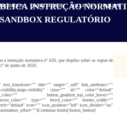
BLICA INSTRUÇÃO NORMATI
JURÍDICOS
QUEM SOMOS
SOLUÇÕES
EQUIPE
 SANDBOX REGULATÓRIO
a instrução normativa nº 626, que dispões sobre as regras de
a 1º de junho de 2020.
 text_transform="" title="" target="_self" link_attributes=""
isibility,large-visibility" class="" id="" color="default"
m_color="" button_gradient_top_color_hover=""
_hover_color="" type="" bevel_color="" border_width=""
tch="default" icon="" icon_position="left" icon_divider="no"
animation_offset=""]Continuar lendo[/fusion_button]