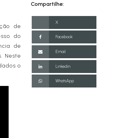
Compartilhe:
X
ação de
esso do
Facebook
ncia de
Email
. Neste
idados o
Linkedin
WhatsApp