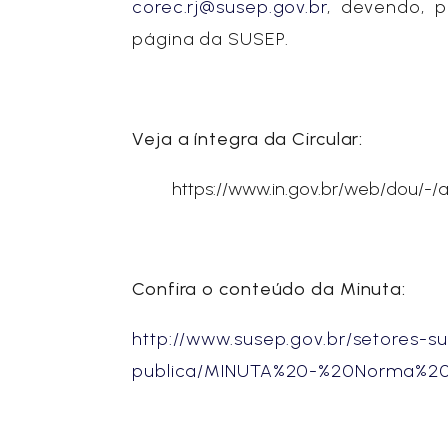
corec.rj@susep.gov.br
, devendo, p
página da SUSEP.
Veja a íntegra da Circular:
https://www.in.gov.br/web/dou/-
Confira o conteúdo da Minuta:
http://www.susep.gov.br/setores
publica/MINUTA%20-%20Norma%20