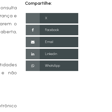
Compartilhe:
consulta
urança e
X
tarem o
Facebook
aberta,
Email
Linkedin
tidades
WhatsApp
s e não
trônico