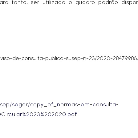
ara tanto, ser utilizado o quadro padrão dispo
/aviso-de-consulta-publica-susep-n-23/2020-28479986
-susep/seger/copy_of_normas-em-consulta-
Circular%2023%202020.pdf