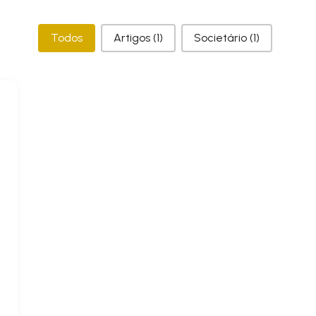
Categorias
Todos
Artigos
(1)
Societário
(1)