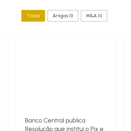
Categorias
Todos
Artigos
(1)
M&A
(1)
Banco Central publica
Resolução que institui o Pix e