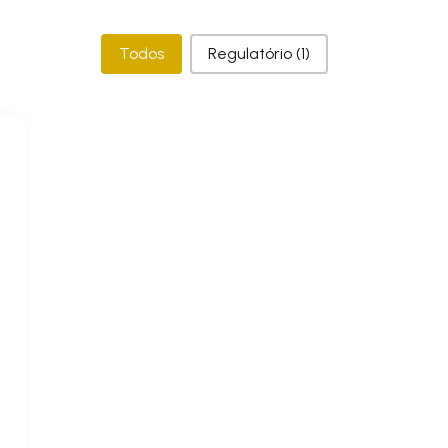
Categorias
Todos
Regulatório
(1)