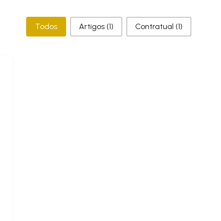
Categorias
Todos
Artigos
(1)
Contratual
(1)