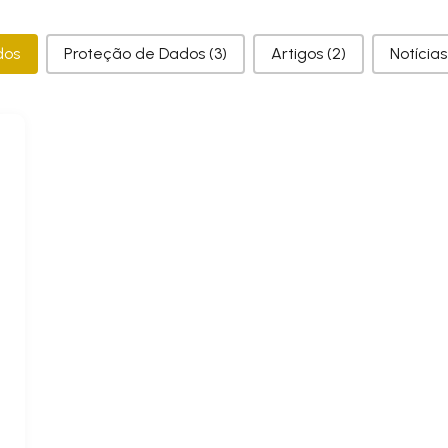
gorias
dos
Proteção de Dados
(3)
Artigos
(2)
Notícia