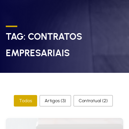
TAG:
CONTRATOS
EMPRESARIAIS
Categorias
Todos
Artigos
(3)
Contratual
(2)