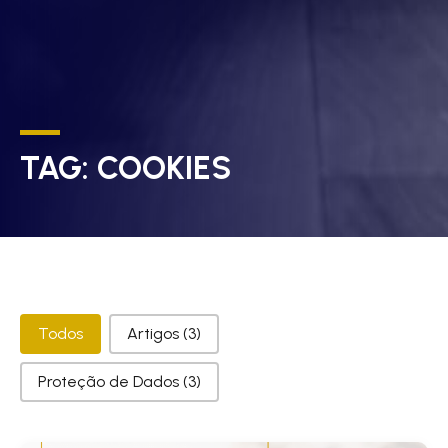
TAG:
COOKIES
Categorias
Todos
Artigos
(3)
Proteção de Dados
(3)