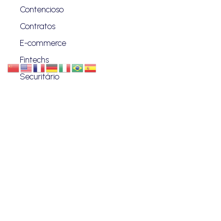
Contencioso
Contratos
E-commerce
Fintechs
Securitário
Regulatório e Compliance
Proteção de Dados
Investimentos
Societário
Startup
VANZIN & PENTEADO
Quem Somos