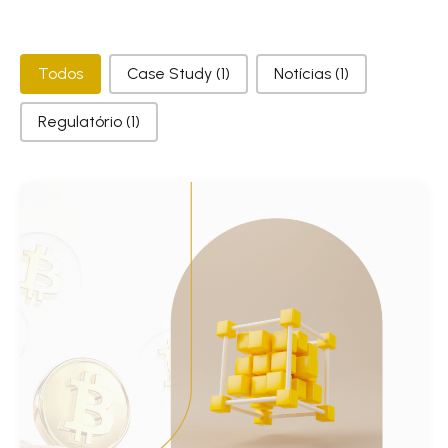
Categorias
Todos
Case Study
(1)
Notícias
(1)
Regulatório
(1)