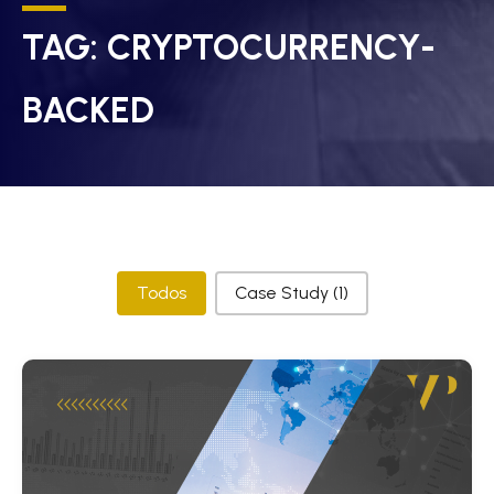
TAG:
CRYPTOCURRENCY-
BACKED
Categorias
Todos
Case Study
(1)