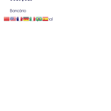
Bancário
Consultoria Empresarial
Contencioso
Contratos
E-commerce
Fintechs
Securitário
Regulatório e Compliance
Proteção de Dados
Investimentos
Societário
Startup