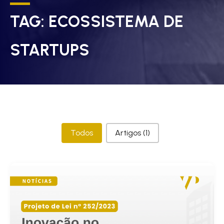
TAG:
ECOSSISTEMA DE
STARTUPS
Categorias
Todos
Artigos
(1)