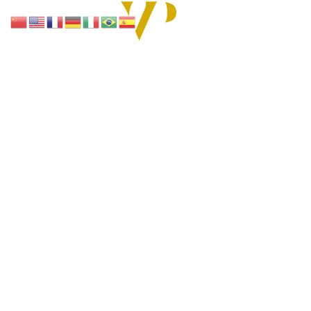
SOLUÇÕES
Bancário
Consultoria Empresarial
Contencioso
Contratos
E-commerce
Fintechs
Securitário
Regulatório e Compliance
Proteção de Dados