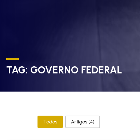
TAG:
GOVERNO FEDERAL
Categorias
Todos
Artigos
(4)