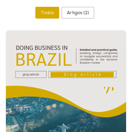
Categorias
Todos
Artigos
(2)