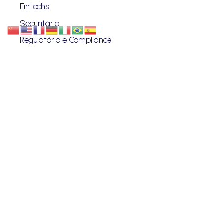
Fintechs
Securitário
Regulatório e Compliance
Proteção de Dados
Investimentos
Societário
Startup
VANZIN & PENTEADO
Quem Somos
Blog
Advogados
Eventos
Carreiras