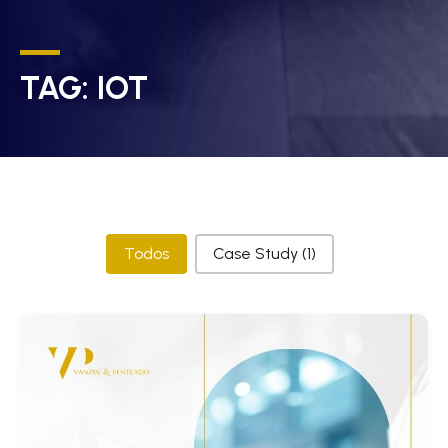
TAG:
IOT
Categorias
Todos
Case Study
(1)