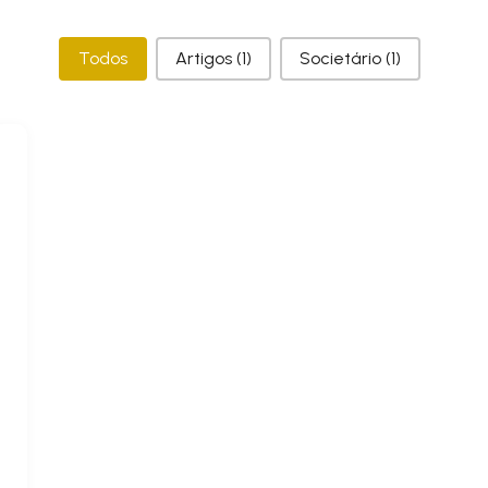
Categorias
Todos
Artigos
(1)
Societário
(1)