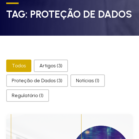
TAG:
PROTEÇÃO DE DADOS
Categorias
Todos
Artigos
(3)
Proteção de Dados
(3)
Notícias
(1)
Regulatório
(1)