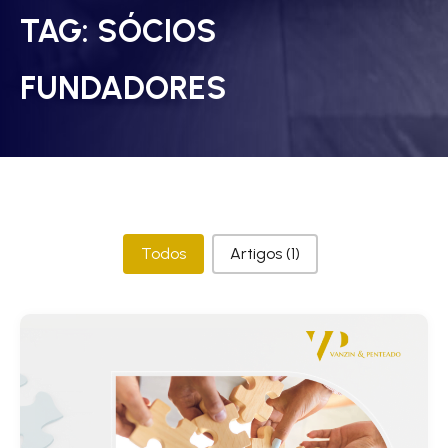
TAG:
SÓCIOS
FUNDADORES
Categorias
Todos
Artigos
(1)