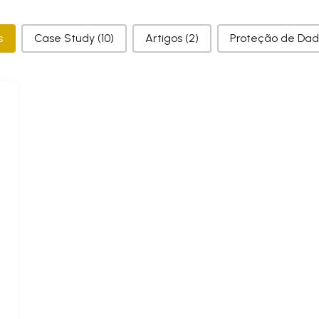
rias
s
Case Study
(10)
Artigos
(2)
Proteção de Da